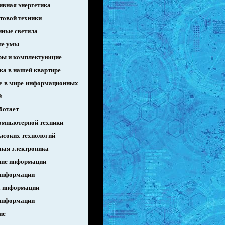
ивная энергетика
товой техники
нные светила
ые умы
ры и комплектующие
ка в нашей квартире
е в мире информационных
й
ботает
омпьютерной техники
ысоких технологий
ная электроника
ие информации
информации
 информации
информации
ие