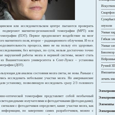
Искуствен
Смартфон 
Супербыс
цинском или исследовательском центре пытаются проверить
опухоли
о подвергают магнитно-резонансной томографии (МРТ) или
Умные хир
омографии (ПЭТ). Первое предполагает воздействие на мозг
Гибкая эл
ого магнитного поля, второе – радиационного облучения. И то и
родолжительность процесса, явно не на пользу его здоровью.
Умные эле
сследованиям, без которых, по сути, нельзя достаточно точно
Биосенсор
чае нарушений работы мозга и нервной системы, может стать
Нейронные
 из Вашингтонского университета в Сент-Луисе – установка
мографии (ДОТ).
Ручной 3D
Имплантан
льзующая для анализа состояния мозга светы, не нова. Раньше с
ись исследовать небольшие участки мозга. Но американские
лечить эп
дали установку, позволяющую исследовать сразу 2/3 головного
Электронн
нно-оптической томографии представляет собой необычный
Электрони
 светодиодными излучателями и фотодатчиками (фотодиодами).
Элементы 
сигналам с фотодатчиков определяет, какие участки мозга, как
 информации, по заверению самих разработчиков, можно с
Электрони