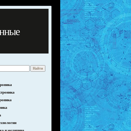
нные
роника
ктроника
роника
ника
а
ехнологии
ка и медицина