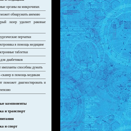
ные органы на микрочипах
может обнаружить анемию
трый лазер удаляет раковые
ургические перчатки
ектроника в помощь медицине
ктронные таблетки
 для диабетиков
 импланты способны думать
-сканер в помощь медикам
т поможет диагностировать и
илепсию
ые компоненты
ка и транспорт
питания
ка и спорт