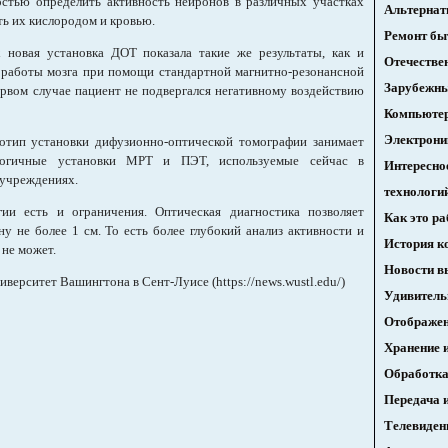
стью определить активность нейронов в различных участках
Альтернат
ть их кислородом и кровью.
Ремонт бы
 новая установка ДОТ показала такие же результаты, как и
Отечестве
 работы мозга при помощи стандартной магнитно-резонансной
Зарубежн
ервом случае пациент не подвергался негативному воздействию
Компьюте
Электрони
отип установки дифузионно-оптической томографии занимает
логичные установки МРТ и ПЭТ, используемые сейчас в
Интересно
учреждениях.
технологи
ии есть и ограничения. Оптическая диагностика позволяет
Как это ра
ну не более 1 см. То есть более глубокий анализ активности и
История к
 не может.
Новости в
верситет Вашингтона в Сент-Луисе (https://news.wustl.edu/)
Удивитель
Отображен
Хранение 
Обработка
Передача 
Телевиден