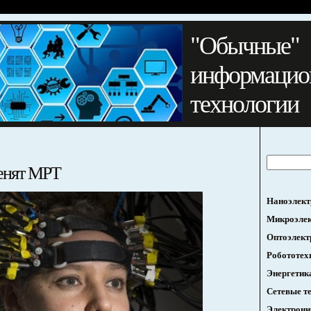
"Обычные"
информацио
технологии
енят МРТ
Наноэлект
Микроэле
Оптоэлект
Робототех
Энергетик
Сетевые т
Электрони