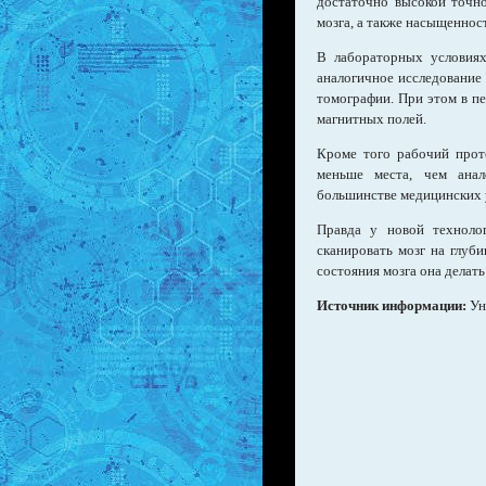
достаточно высокой точно
мозга, а также насыщеннос
В лабораторных условиях
аналогичное исследование
томографии. При этом в п
магнитных полей.
Кроме того рабочий прот
меньше места, чем ана
большинстве медицинских 
Правда у новой технолог
сканировать мозг на глуби
состояния мозга она делать
Источник информации:
Уни