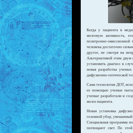
Когда у пациента в меди
мозговую активность, ег
позитронно-эмиссионной т
человека достаточно сильн
другое, не смотря на неп
Альтернативой этим двум и
установить диагноз в слу
новая разработка ученых
дифузионно-оптической то
Сама технология ДОТ, испо
ее помощью ученые пытал
ученые разработали и соз
мозга пациента.
Новая установка дифузио
головной убор, увешанный
Специальная программа по 
поглощают свет. По этой