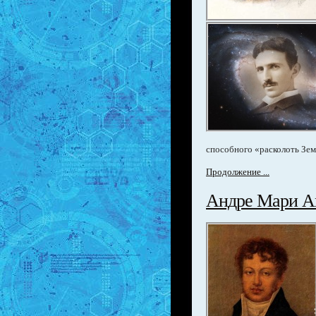
способного «расколоть Зе
Продолжение ...
Андре Мари А