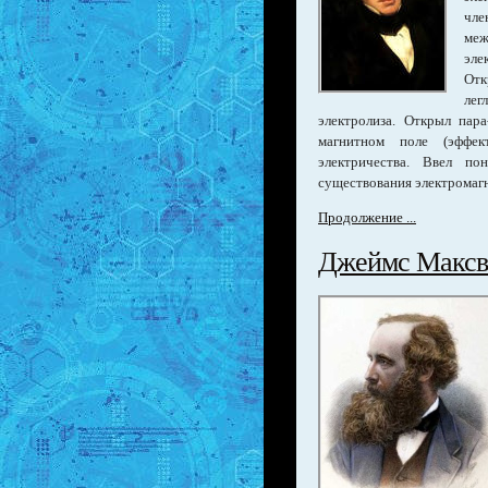
чле
меж
эле
Отк
лег
электролиза. Открыл пара
магнитном поле (эффек
электричества. Ввел по
существования электромаг
Продолжение ...
Джеймс Максв