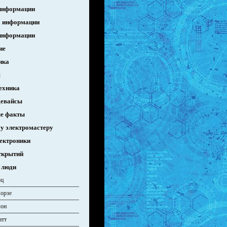
информации
 информации
информации
ие
ика
я
ехника
девайсы
е факты
 электромастеру
ектроники
ткрытий
 люди
рц
орзе
лон
атт