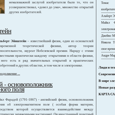
немаловажной заслугой изобретателя было то, что он
Томас 
усовершенствовал, «довел до ума», множество открытий
изобретат
других изобретателей.
Альберт Э
Майкл Ф
тейн
электрома
Джеймс М
льберт Эйнштейн
– известнейший физик, один из основателей
Никола Т
овременной теоретической физики, автор теории
свое врем
тносительности, лауреат Нобелевской премии. Наряду с этими
Андре Ма
звестными практически каждому открытиями в области физики,
 него есть и ряд значительных открытий и практических
обретений в других областях, в том числе и электронике.
Люди и те
одолжение ...
Современн
В мире эл
й - основоположник
ного поля
Новые раз
КАРТА С
кл Фарадей (1791-1867) - английский физик, основоположник
ния об электромагнитном поле ( особая форма материи,
редством которой осуществляется взаимодействие между
ктрически заряженными частицами). Он иностранный почетный