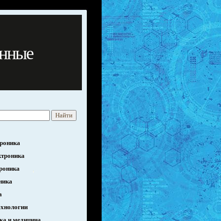
нные
роника
ктроника
роника
ника
а
ехнологии
ка и медицина