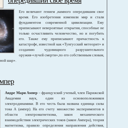
Его величают гением ,намного опередившим свое
время. Его изобретения изменили мир и стали
фундаментом современной цивилизации. Ему
приписывают невероятные открытия, способные не
только осчастливить человечество, но и погубить
его. Также ему приписывают причастность к
катастрофе, известной как «Тунгусский метеорит» и
созданию чудовищного разрушительного
оружия-«лучей смерти»,по его собственным словам,
мной шар».
мпер
Андре Мари Ампер
– французский ученый, член Парижской
Академии наук, один из основоположников
электродинамики. В его честь была названа единица силы
тока А (ампер). На его счету множество экспериментов в
области электромагнетизма, закон механического
взаимодействия электрических токов (закон Ампера), теория
магнетизма, правило определения направления действия,