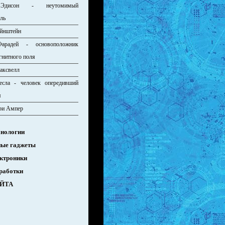
Эдисон - неутомимый
ель
йнштейн
арадей - основоположник
гнитного поля
аксвелл
есла - человек опередивший
я
ри Ампер
хнологии
ые гаджеты
ектроники
работки
АЙТА