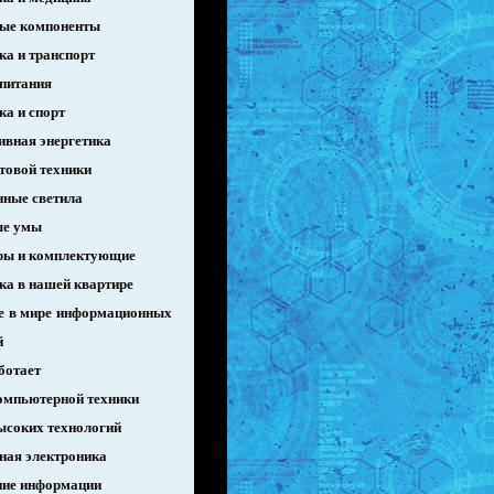
ые компоненты
ка и транспорт
питания
ка и спорт
ивная энергетика
товой техники
нные светила
ые умы
ры и комплектующие
ка в нашей квартире
е в мире информационных
й
ботает
омпьютерной техники
ысоких технологий
ная электроника
ие информации