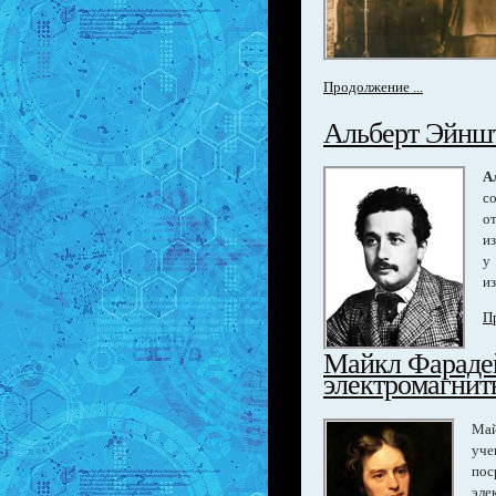
Продолжение ...
Альберт Эйнш
А
с
о
и
у
из
Пр
Майкл Фараде
электромагнит
Май
уче
пос
эле