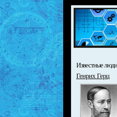
Известные люд
Генрих Герц