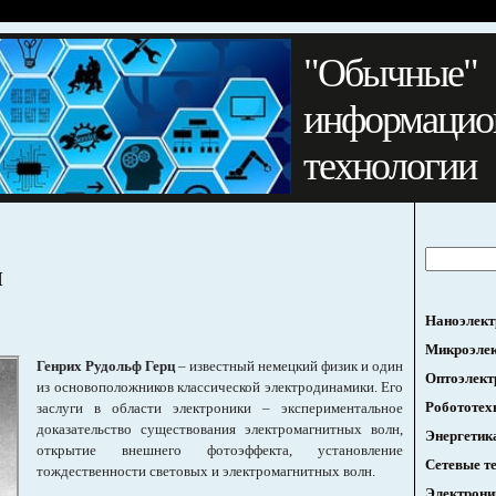
"Обычные"
информацио
технологии
и
Наноэлект
Микроэле
Генрих Рудольф Герц
– известный немецкий физик и один
Оптоэлект
из основоположников классической электродинамики. Его
Робототех
заслуги в области электроники – экспериментальное
доказательство существования электромагнитных волн,
Энергетик
открытие внешнего фотоэффекта, установление
Сетевые т
тождественности световых и электромагнитных волн.
Электрони