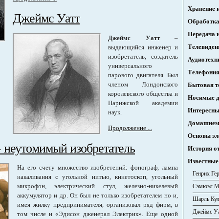
Хранение 
Джеймс Уатт
Обработка
Передача 
Джеймс Уатт
–
Телевиден
выдающийся инженер и
изобретатель, создатель
Аудиотехн
универсального
Телефони
парового двигателя. Был
членом Лондонского
Бытовая т
королевского общества и
Носимые 
Парижской академии
Интересны
наук.
Домашнему
Продолжение ...
Основы эл
- неутомимый изобретатель
История о
Известные
На его счету множество изобретений: фонограф, лампа
Генрих Ге
накаливания с угольной нитью, кинетоскоп, угольный
микрофон, электрический стул, железно-никелевый
Сэмюэл М
аккумулятор и др. Он был не только изобретателем но и,
Шарль Ку
имея жилку предпринимателя, организовал ряд фирм, в
Джеймс У
том числе и «Эдисон дженерал Электрик». Еще одной