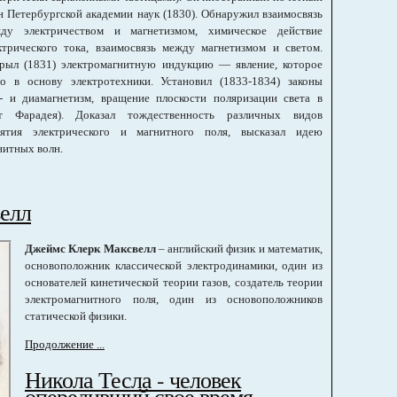
н Петербургской академии наук (1830). Обнаружил взаимосвязь
ду электричеством и магнетизмом, химическое действие
ктрического тока, взаимосвязь между магнетизмом и светом.
рыл (1831) электромагнитную индукцию — явление, которое
ло в основу электротехники. Установил (1833-1834) законы
- и диамагнетизм, вращение плоскости поляризации света в
т Фарадея). Доказал тождественность различных видов
нятия электрического и магнитного поля, высказал идею
нитных волн.
елл
Джеймс Клерк Максвелл
– английский физик и математик,
основоположник классической электродинамики, один из
основателей кинетической теории газов, создатель теории
электромагнитного поля, один из основоположников
статической физики.
Продолжение ...
Никола Тесла - человек
опередивший свое время